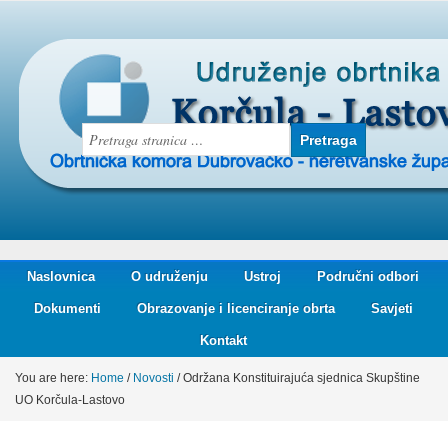
Naslovnica
O udruženju
Ustroj
Područni odbori
Dokumenti
Obrazovanje i licenciranje obrta
Savjeti
Kontakt
You are here:
Home
/
Novosti
/
Održana Konstituirajuća sjednica Skupštine
UO Korčula-Lastovo