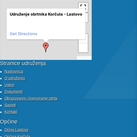
Udruženje obrtnika Korčula - Lastovo
Get Directions
+
−
MapPress
Stranice udruženja
Naslovnica
O udruženju
Ustroj
Dokumenti
Obrazovanje i licenciranje obrta
Savjeti
Kontakt
Općine
Oćina Lastovo
Općina Korčula