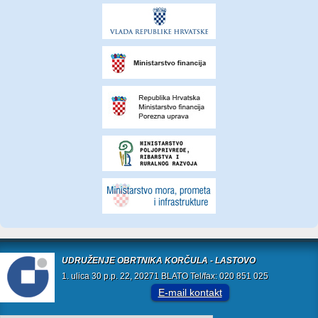
UDRUŽENJE OBRTNIKA KORČULA - LASTOVO
1. ulica 30 p.p. 22, 20271 BLATO Tel/fax: 020 851 025
E-mail kontakt