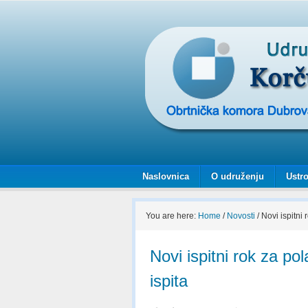
Naslovnica
O udruženju
Ustro
You are here:
Home
/
Novosti
/
Novi ispitni 
Novi ispitni rok za po
ispita