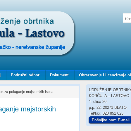
j
Područni odbori
Dokumenti
Obrazovanje i licenciranje o
UDRUŽENJE OBRTNIK
rok za polaganje majstorskih ispita
KORČULA – LASTOVO
1. ulica 30
laganje majstorskih
p.p. 22, 20271 BLATO
Tel/fax: 020 851 025
Pošaljite nam E-mail