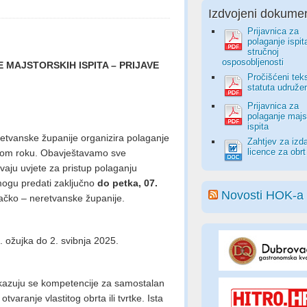
Izdvojeni dokumen
Prijavnica za
polaganje ispit
stručnoj
osposobljenosti
E MAJSTORSKIH ISPITA – PRIJAVE
Pročišćeni tek
statuta udruže
Prijavnica za
polaganje majs
ispita
tvanske županije organizira polaganje
Zahtjev za izd
licence za obrt
itnom roku. Obavještavamo sve
avaju uvjete za pristup polaganju
 mogu predati zaključno
do petka, 07.
Novosti HOK-a
čko – neretvanske županije.
. ožujka do 2. svibnja 2025.
azuju se kompetencije za samostalan
otvaranje vlastitog obrta ili tvrtke. Ista