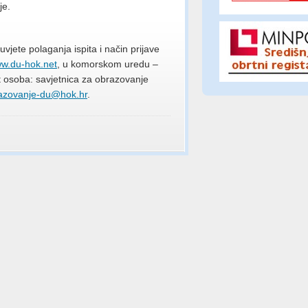
je.
uvjete polaganja ispita i način prijave
w.du-hok.net
, u komorskom uredu –
t osoba: savjetnica za obrazovanje
azovanje-du@hok.hr
.