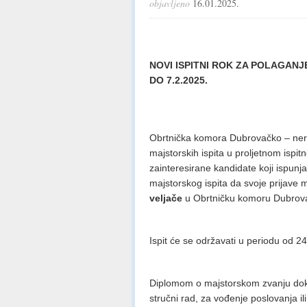
objavljeno
16.01.2025.
NOVI ISPITNI ROK ZA POLAGANJ
DO 7.2.2025.
Obrtnička komora Dubrovačko – nere
majstorskih ispita u proljetnom isp
zainteresirane kandidate koji ispunj
majstorskog ispita da svoje prijave
veljače
u Obrtničku komoru Dubrova
Ispit će se održavati u periodu od 24
Diplomom o majstorskom zvanju dok
stručni rad, za vođenje poslovanja ili 