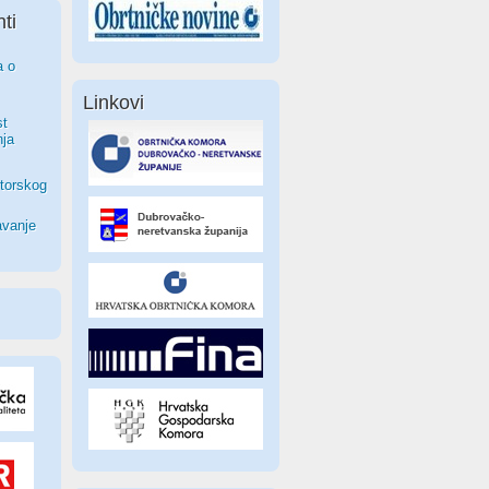
ti
a o
Linkovi
st
nja
torskog
avanje