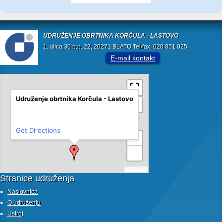
UDRUŽENJE OBRTNIKA KORČULA - LASTOVO
1. ulica 30 p.p. 22, 20271 BLATO Tel/fax: 020 851 025
E-mail kontakt
Udruženje obrtnika Korčula - Lastovo
Get Directions
+
−
MapPress
Stranice udruženja
Naslovnica
O udruženju
Ustroj