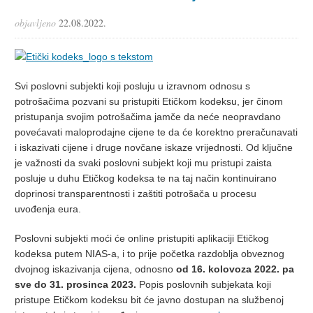
objavljeno
22.08.2022.
Svi poslovni subjekti koji posluju u izravnom odnosu s
potrošačima pozvani su pristupiti Etičkom kodeksu, jer činom
pristupanja svojim potrošačima jamče da neće neopravdano
povećavati maloprodajne cijene te da će korektno preračunavati
i iskazivati cijene i druge novčane iskaze vrijednosti. Od ključne
je važnosti da svaki poslovni subjekt koji mu pristupi zaista
posluje u duhu Etičkog kodeksa te na taj način kontinuirano
doprinosi transparentnosti i zaštiti potrošača u procesu
uvođenja eura.
Poslovni subjekti moći će online pristupiti aplikaciji Etičkog
kodeksa putem NIAS-a, i to prije početka razdoblja obveznog
dvojnog iskazivanja cijena, odnosno
od 16. kolovoza 2022. pa
sve do 31. prosinca 2023.
Popis poslovnih subjekata koji
pristupe Etičkom kodeksu bit će javno dostupan na službenoj