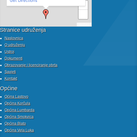
Get Directions
+
−
MapPress
Stranice udruženja
Naslovnica
O udruženju
Ustroj
Dokumenti
Obrazovanje i licenciranje obrta
Savjeti
Kontakt
Općine
Oćina Lastovo
Općina Korčula
Općina Lumbarda
Općina Smokvica
Općina Blato
Općina Vela Luka