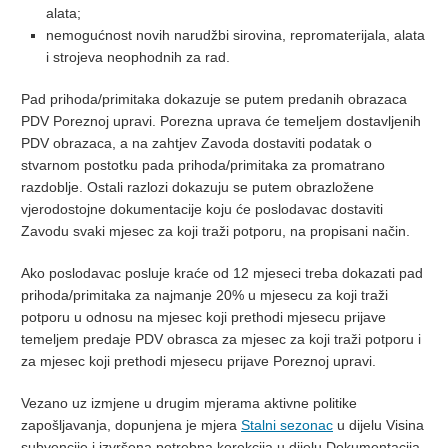
alata;
nemogućnost novih narudžbi sirovina, repromaterijala, alata
i strojeva neophodnih za rad.
Pad prihoda/primitaka dokazuje se putem predanih obrazaca
PDV Poreznoj upravi. Porezna uprava će temeljem dostavljenih
PDV obrazaca, a na zahtjev Zavoda dostaviti podatak o
stvarnom postotku pada prihoda/primitaka za promatrano
razdoblje. Ostali razlozi dokazuju se putem obrazložene
vjerodostojne dokumentacije koju će poslodavac dostaviti
Zavodu svaki mjesec za koji traži potporu, na propisani način.
Ako poslodavac posluje kraće od 12 mjeseci treba dokazati pad
prihoda/primitaka za najmanje 20% u mjesecu za koji traži
potporu u odnosu na mjesec koji prethodi mjesecu prijave
temeljem predaje PDV obrasca za mjesec za koji traži potporu i
za mjesec koji prethodi mjesecu prijave Poreznoj upravi.
Vezano uz izmjene u drugim mjerama aktivne politike
zapošljavanja, dopunjena je mjera
Stalni sezonac
u dijelu Visina
subvencije i izvršena potrebna korekcija u dijelu Dokumentacija.