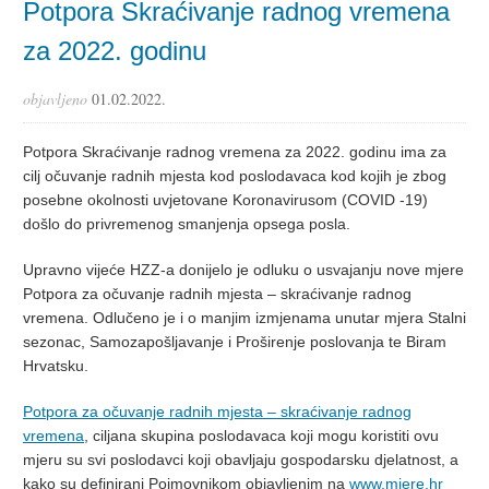
Potpora Skraćivanje radnog vremena
za 2022. godinu
objavljeno
01.02.2022.
Potpora Skraćivanje radnog vremena za 2022. godinu ima za
cilj očuvanje radnih mjesta kod poslodavaca kod kojih je zbog
posebne okolnosti uvjetovane Koronavirusom (COVID -19)
došlo do privremenog smanjenja opsega posla.
Upravno vijeće HZZ-a donijelo je odluku o usvajanju nove mjere
Potpora za očuvanje radnih mjesta – skraćivanje radnog
vremena. Odlučeno je i o manjim izmjenama unutar mjera Stalni
sezonac, Samozapošljavanje i Proširenje poslovanja te Biram
Hrvatsku.
Potpora za očuvanje radnih mjesta – skraćivanje radnog
vremena
, ciljana skupina poslodavaca koji mogu koristiti ovu
mjeru su svi poslodavci koji obavljaju gospodarsku djelatnost, a
kako su definirani Pojmovnikom objavljenim na
www.mjere.hr