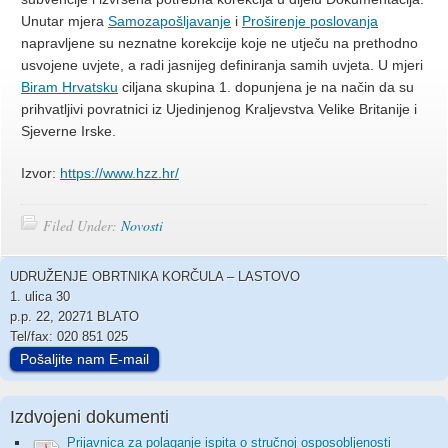
Unutar mjera
Samozapošljavanje
i
Proširenje poslovanja
napravljene su neznatne korekcije koje ne utječu na prethodno
usvojene uvjete, a radi jasnijeg definiranja samih uvjeta. U mjeri
Biram Hrvatsku
ciljana skupina 1. dopunjena je na način da su
prihvatljivi povratnici iz Ujedinjenog Kraljevstva Velike Britanije i
Sjeverne Irske.
Izvor:
https://www.hzz.hr/
Filed Under:
Novosti
UDRUŽENJE OBRTNIKA KORČULA – LASTOVO
1. ulica 30
p.p. 22, 20271 BLATO
Tel/fax: 020 851 025
Pošaljite nam E-mail
Izdvojeni dokumenti
Prijavnica za polaganje ispita o stručnoj osposobljenosti