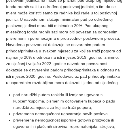
poslovnim jedinicama može se priznati pad ukupnog mjesečnog
fonda radnih sati i u određenoj poslovnoj jedinici, s tim da se
mjera može koristiti samo za radnike koji rade u toj poslovnoj
jedinci. U navedenom slučaju minimalan pad po određenoj
poslovnoj jedinci mora biti minimalno 20%. Pad ukupnog
mjesečnog fonda radnih sati mora biti povezan sa određenim
privremenim poremećajima u proizvodno- poslovnom procesu.
Navedena povezanost dokazuje se ostvarenim padom
prihoda/primitaka u svakom mjesecu za koji se traži potpora od
najmanje 20% u odnosu na isti mjesec 2019. godine. Iznimno,
za siječanj i veljaču 2022. godine navedena povezanost
dokazuje se ostvarenim padom prihoda/primitaka u odnosu na
isti mjesec 2020. godine. Poslodavac uz pad prihoda/primitaka
u usporednim razdobljima mora dokazati i jedno od sljedećeg:
pad narudžbi putem raskida ili izmjene ugovora s
kupcem/kupcima, pismenim očitovanjem kupaca o padu
narudžbi za mjesec za koji se traži potpora;
privremena nemogućnost ugovaranja novih poslova
privremena nemogućnost isporuke gotovih proizvoda ili
ugovorenih i plaćenih sirovina, repromaterijala, strojeva,