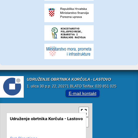
UDRUŽENJE OBRTNIKA KORČULA - LASTOVO
1. ulica 30 p.p. 22, 20271 BLATO Tel/fax: 020 851 025
E-mail kontakt
Udruženje obrtnika Korčula - Lastovo