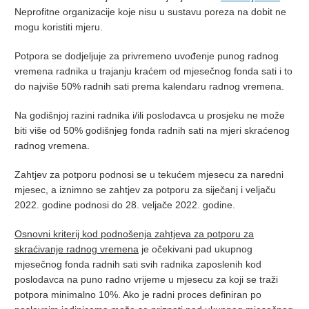
Neprofitne organizacije koje nisu u sustavu poreza na dobit ne
mogu koristiti mjeru.
Potpora se dodjeljuje za privremeno uvođenje punog radnog
vremena radnika u trajanju kraćem od mjesečnog fonda sati i to
do najviše 50% radnih sati prema kalendaru radnog vremena.
Na godišnjoj razini radnika i/ili poslodavca u prosjeku ne može
biti više od 50% godišnjeg fonda radnih sati na mjeri skraćenog
radnog vremena.
Zahtjev za potporu podnosi se u tekućem mjesecu za naredni
mjesec, a iznimno se zahtjev za potporu za siječanj i veljaču
2022. godine podnosi do 28. veljače 2022. godine.
Osnovni kriterij kod podnošenja zahtjeva za potporu za
skraćivanje radnog vremena
je očekivani pad ukupnog
mjesečnog fonda radnih sati svih radnika zaposlenih kod
poslodavca na puno radno vrijeme u mjesecu za koji se traži
potpora minimalno 10%. Ako je radni proces definiran po