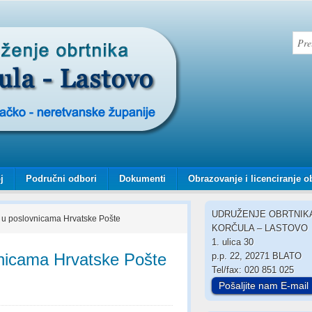
j
Područni odbori
Dokumenti
Obrazovanje i licenciranje o
UDRUŽENJE OBRTNIK
u poslovnicama Hrvatske Pošte
KORČULA – LASTOVO
1. ulica 30
nicama Hrvatske Pošte
p.p. 22, 20271 BLATO
Tel/fax: 020 851 025
Pošaljite nam E-mail