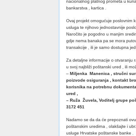
nacionalnog platnog prometa u kuna
bankarstva , kartica .
Ovaj projekt omogućuje poslovnim ko
usluga te njihovo jednostavnije posl
Naročito je pogodno u manjim sredi
gdje nema banaka pa se mora putovat
transakcije , ili je samo dostupna j
Za detaljne informacije o otvaranju 
u svoj najbliži poštanski ured , ili m
–
Miljenka Manenica , stručni su
poizvode osiguranja , kontakt bro
korisnika na potrebnu dokumentac
ured ,
– Ruža Žuvela, Voditelj grupe po
3172 451
Nadamo se da da će prepoznati ovu n
poštanskim uredima , olakšajte i ubrz
usluge Hrvatske poštanske banke .