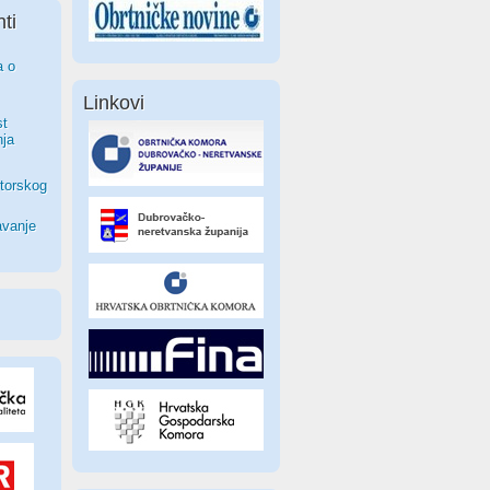
ti
a o
Linkovi
st
nja
torskog
avanje