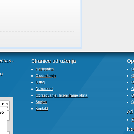
Stranice udruženja
Op
ČULA -
Naslovnica
O
TO
O udruženju
O
Ustroj
O
Dokumenti
O
Obrazovanje i licenciranje obrta
O
Savjeti
O
Kontakt
Adm
vo
E
No