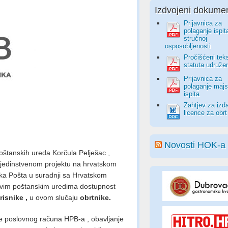
Izdvojeni dokumen
Prijavnica za
polaganje ispit
stručnoj
osposobljenosti
Pročišćeni tek
statuta udruže
Prijavnica za
polaganje majs
ispita
Zahtjev za izd
licence za obrt
Novosti HOK-a
štanskih ureda Korčula Pelješac ,
jedinstvenom projektu na hrvatskom
tska Pošta u suradnji sa Hrvatskom
im poštanskim uredima dostupnost
risnike ,
u ovom slučaju
obrtnike.
 poslovnog računa HPB-a , obavljanje