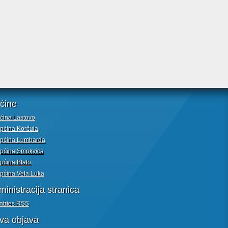
ćine
ćina Lastovo
pćina Korčula
pćina Lumbarda
pćina Smokvica
pćina Blato
pćina Vela Luka
inistracija stranica
ntries
RSS
va objava