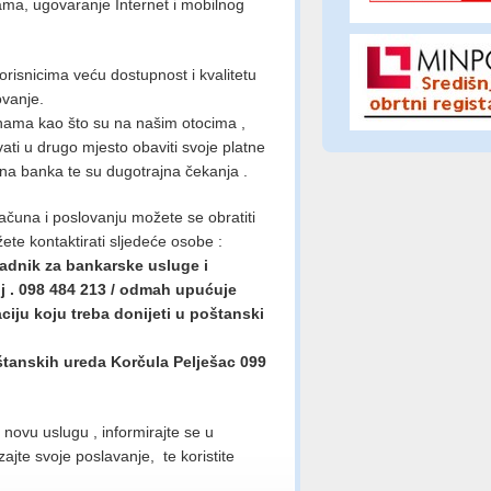
ma, ugovaranje Internet i mobilnog
risnicima veću dostupnost i kvalitetu
ovanje.
nama kao što su na našim otocima ,
i u drugo mjesto obaviti svoje platne
edna banka te su dugotrajna čekanja .
računa i poslovanju možete se obratiti
ožete kontaktirati sljedeće osobe :
radnik za bankarske usluge i
j . 098 484 213 / odmah upućuje
iju koju treba donijeti u poštanski
štanskih ureda Korčula Pelješac 099
ovu uslugu , informirajte se u
ajte svoje poslavanje, te koristite