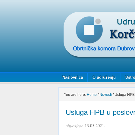
Naslovnica
O udruženju
Ustro
You are here:
Home
/
Novosti
/
Usluga HPB 
Usluga HPB u poslov
objavljeno
13.05.2021.