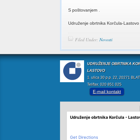
S poštovanjem .
Udruženje obrtnika Korčula-Lastovo
Filed Under:
Novosti
UDRUŽENJE OBRTNIKA KOR
LASTOVO
1. ulica 30 p.p. 22, 20271 BLA
Tel/fax: 020 851 025
E-mail kontakt
Udruženje obrtnika Korčula - Lasto
Get Directions