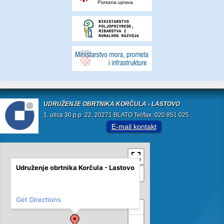
UDRUŽENJE OBRTNIKA KORČULA - LASTOVO
1. ulica 30 p.p. 22, 20271 BLATO Tel/fax: 020 851 025
E-mail kontakt
Udruženje obrtnika Korčula - Lastovo
Get Directions
+
−