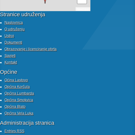
MapPress
Stranice udruženja
Naslovnica
O udruženju
Ustroj
Dokumenti
Obrazovanje i licenciranje obrta
Savjeti
Kontakt
Općine
Oćina Lastovo
Općina Korčula
Općina Lumbarda
Općina Smokvica
Općina Blato
Općina Vela Luka
Administracija stranica
Entries
RSS