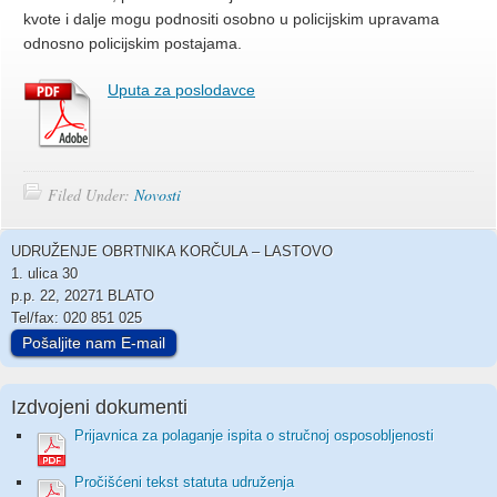
kvote i dalje mogu podnositi osobno u policijskim upravama
odnosno policijskim postajama.
Uputa za poslodavce
Filed Under:
Novosti
UDRUŽENJE OBRTNIKA KORČULA – LASTOVO
1. ulica 30
p.p. 22, 20271 BLATO
Tel/fax: 020 851 025
Pošaljite nam E-mail
Izdvojeni dokumenti
Prijavnica za polaganje ispita o stručnoj osposobljenosti
Pročišćeni tekst statuta udruženja