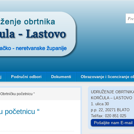
j
Područni odbori
Dokumenti
Obrazovanje i licenciranje o
UDRUŽENJE OBRTNIK
Obrtničku početnicu “
KORČULA – LASTOVO
1. ulica 30
u početnicu “
p.p. 22, 20271 BLATO
Tel/fax: 020 851 025
Pošaljite nam E-mail