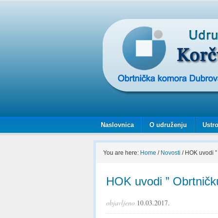
Naslovnica
O udruženju
Ustro
You are here:
Home
/
Novosti
/
HOK uvodi ” 
HOK uvodi ” Obrtničk
objavljeno
10.03.2017.