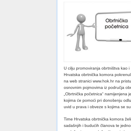
U cilju promoviranja obrtništva kao 
Hrvatska obrtnička komora pokrenula
na web stranici www.hok.hr na pris
osnovnim pojmovima iz područja obr
„Obrtnička početnica“ namijenjena j
kojima će pomoći pri donošenju odluke
uvid u prava i obveze s kojima se s
Time Hrvatska obrtnička komora želi j
sadašnjih i budućih članova te jedno