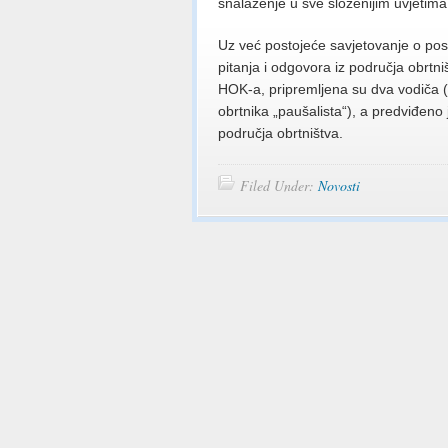
snalaženje u sve složenijim uvjetim
Uz već postojeće savjetovanje o pos
pitanja i odgovora iz područja obrtni
HOK-a, pripremljena su dva vodiča (
obrtnika „paušalista“), a predviđeno 
područja obrtništva.
Filed Under:
Novosti