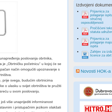
Izdvojeni dokumen
Prijavnica za
polaganje ispit
stručnoj
osposobljenosti
Pročišćeni tek
statuta udruže
Prijavnica za
polaganje majs
ispita
Zahtjev za izd
licence za obrt
i unapređenja poslovanja obrtnika,
 je „Obrtničku početnicu“ u kojoj će se
tupačan način omogućiti upoznavanje s
Novosti HOK-a
tništva.
e, prije svega, budućim obrtnicima
 o ulasku u svijet obrtništva te pružiti
usreću u svom poslovanju.
oš više unaprijediti informiranost
stavnim i pristupačnim jezikom olakšati