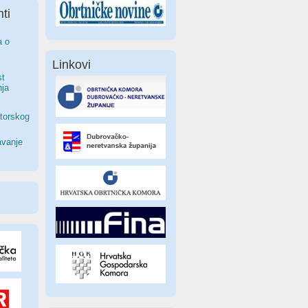
ti
a o
Linkovi
st
nja
torskog
avanje