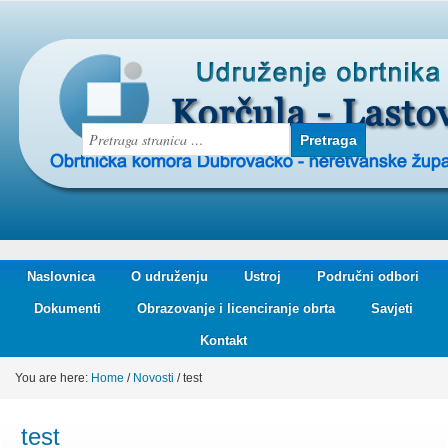
Naslovnica
O udruženju
Ustroj
Područni odbori
Dokumenti
Obrazovanje i licenciranje obrta
Savjeti
Kontakt
You are here:
Home
/
Novosti
/
test
test