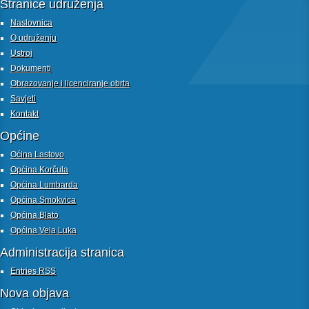
Stranice udruženja
Naslovnica
O udruženju
Ustroj
Dokumenti
Obrazovanje i licenciranje obrta
Savjeti
Kontakt
Općine
Oćina Lastovo
Općina Korčula
Općina Lumbarda
Općina Smokvica
Općina Blato
Općina Vela Luka
Administracija stranica
Entries
RSS
Nova objava