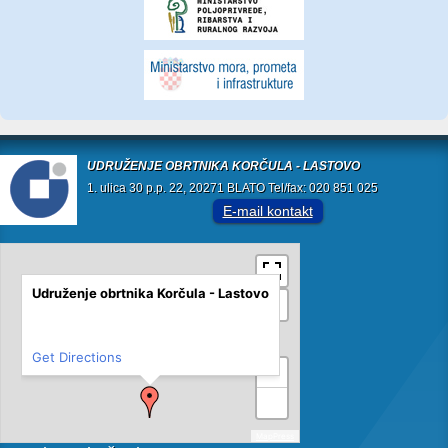
UDRUŽENJE OBRTNIKA KORČULA - LASTOVO
1. ulica 30 p.p. 22, 20271 BLATO Tel/fax: 020 851 025
E-mail kontakt
Udruženje obrtnika Korčula - Lastovo
Get Directions
+
−
MapPress