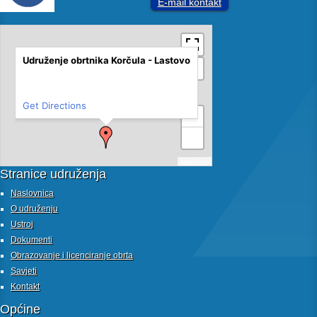
E-mail kontakt
Udruženje obrtnika Korčula - Lastovo
Get Directions
+
−
MapPress
Stranice udruženja
Naslovnica
O udruženju
Ustroj
Dokumenti
Obrazovanje i licenciranje obrta
Savjeti
Kontakt
Općine