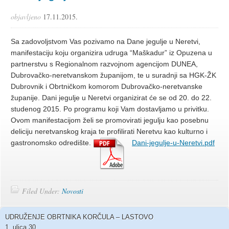
objavljeno
17.11.2015.
Sa zadovoljstvom Vas pozivamo na Dane jegulje u Neretvi,
manifestaciju koju organizira udruga “Maškadur” iz Opuzena u
partnerstvu s Regionalnom razvojnom agencijom DUNEA,
Dubrovačko-neretvanskom županijom, te u suradnji sa HGK-ŽK
Dubrovnik i Obrtničkom komorom Dubrovačko-neretvanske
županije. Dani jegulje u Neretvi organizirat će se od 20. do 22.
studenog 2015. Po programu koji Vam dostavljamo u privitku.
Ovom manifestacijom želi se promovirati jegulju kao posebnu
deliciju neretvanskog kraja te profilirati Neretvu kao kulturno i
gastronomsko odredište.
Dani-jegulje-u-Neretvi.pdf
Filed Under:
Novosti
UDRUŽENJE OBRTNIKA KORČULA – LASTOVO
1. ulica 30