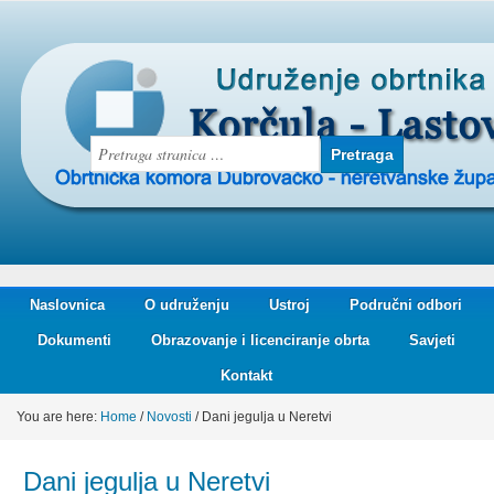
Naslovnica
O udruženju
Ustroj
Područni odbori
Dokumenti
Obrazovanje i licenciranje obrta
Savjeti
Kontakt
You are here:
Home
/
Novosti
/
Dani jegulja u Neretvi
Dani jegulja u Neretvi