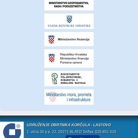
UDRUŽENJE OBRTNIKA KORČULA - LASTOVO
1. ulica 30 p.p. 22, 20271 BLATO Tel/fax: 020 851 025