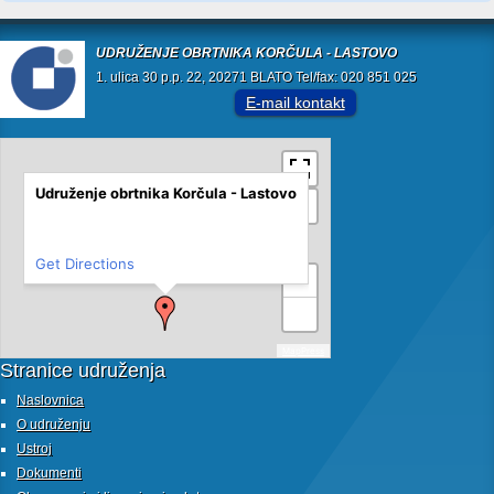
UDRUŽENJE OBRTNIKA KORČULA - LASTOVO
1. ulica 30 p.p. 22, 20271 BLATO Tel/fax: 020 851 025
E-mail kontakt
Udruženje obrtnika Korčula - Lastovo
Get Directions
+
−
MapPress
Stranice udruženja
Naslovnica
O udruženju
Ustroj
Dokumenti