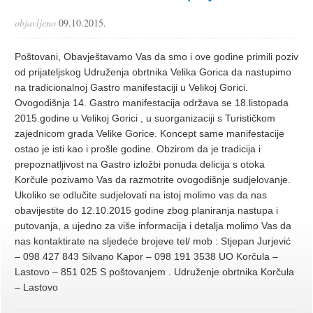
objavljeno
09.10.2015.
Poštovani, Obavještavamo Vas da smo i ove godine primili poziv
od prijateljskog Udruženja obrtnika Velika Gorica da nastupimo
na tradicionalnoj Gastro manifestaciji u Velikoj Gorici.
Ovogodišnja 14. Gastro manifestacija održava se 18.listopada
2015.godine u Velikoj Gorici , u suorganizaciji s Turističkom
zajednicom grada Velike Gorice. Koncept same manifestacije
ostao je isti kao i prošle godine. Obzirom da je tradicija i
prepoznatljivost na Gastro izložbi ponuda delicija s otoka
Korčule pozivamo Vas da razmotrite ovogodišnje sudjelovanje.
Ukoliko se odlučite sudjelovati na istoj molimo vas da nas
obavijestite do 12.10.2015 godine zbog planiranja nastupa i
putovanja, a ujedno za više informacija i detalja molimo Vas da
nas kontaktirate na sljedeće brojeve tel/ mob : Stjepan Jurjević
– 098 427 843 Silvano Kapor – 098 191 3538 UO Korčula –
Lastovo – 851 025 S poštovanjem . Udruženje obrtnika Korčula
– Lastovo