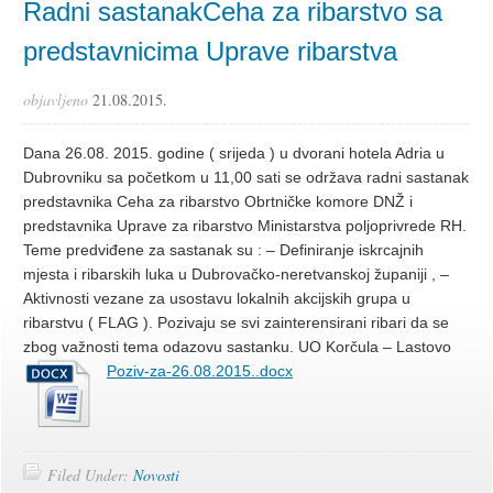
Radni sastanakCeha za ribarstvo sa
predstavnicima Uprave ribarstva
objavljeno
21.08.2015.
Dana 26.08. 2015. godine ( srijeda ) u dvorani hotela Adria u
Dubrovniku sa početkom u 11,00 sati se održava radni sastanak
predstavnika Ceha za ribarstvo Obrtničke komore DNŽ i
predstavnika Uprave za ribarstvo Ministarstva poljoprivrede RH.
Teme predviđene za sastanak su : – Definiranje iskrcajnih
mjesta i ribarskih luka u Dubrovačko-neretvanskoj županiji , –
Aktivnosti vezane za usostavu lokalnih akcijskih grupa u
ribarstvu ( FLAG ). Pozivaju se svi zainterensirani ribari da se
zbog važnosti tema odazovu sastanku. UO Korčula – Lastovo
Poziv-za-26.08.2015..docx
Filed Under:
Novosti