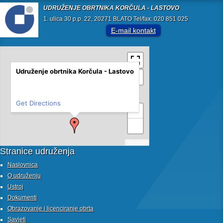
UDRUŽENJE OBRTNIKA KORČULA - LASTOVO
1. ulica 30 p.p. 22, 20271 BLATO Tel/fax: 020 851 025
E-mail kontakt
Udruženje obrtnika Korčula - Lastovo
Get Directions
+
−
MapPress
Stranice udruženja
Naslovnica
O udruženju
Ustroj
Dokumenti
Obrazovanje i licenciranje obrta
Savjeti