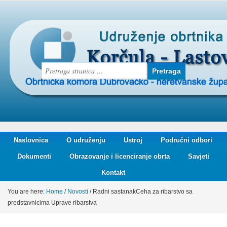
Naslovnica
O udruženju
Ustroj
Područni odbori
Dokumenti
Obrazovanje i licenciranje obrta
Savjeti
Kontakt
You are here:
Home
/
Novosti
/
Radni sastanakCeha za ribarstvo sa
predstavnicima Uprave ribarstva