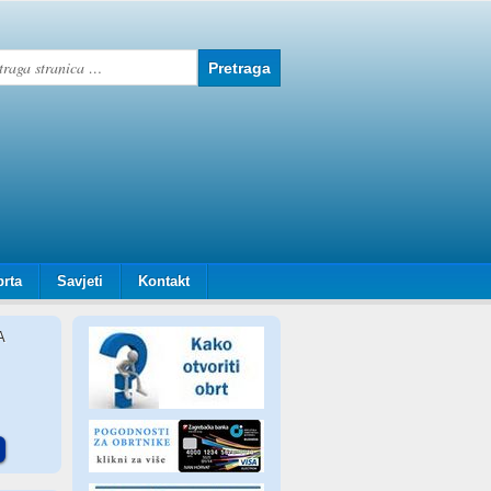
brta
Savjeti
Kontakt
A