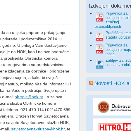
Izdvojeni dokumen
Prijavnica za
polaganje ispit
stručnoj
osposobljenosti
 su u tijeku pripreme prikupljanje
Pročišćeni tek
statuta udruže
e privrede i poduzetništva 2014. u
 godine. U prilogu Vam dostavljamo
Prijavnica za
polaganje majs
a koje je na HOK, kao i na sve područne
ispita
a proslijedila Obrtnička komora
Zahtjev za izd
 je u pregovorima sa predstavnicima
licence za obrt
ene izlaganja za obrtnike i pridružene
prijave sajma, a kako bi svi još
Novosti HOK-a
i svoj nastup, molimo Vas da informaciju i
nika na Vašem području. Svoje upite i
na e-mail
ok.split@hok.hr
, a za sva
tručna služba Obrtničke komore
vi telefona: 021-470 114 i 021/470 699,
tovanjem. Dražen Horvat Savjetodavna
ručne savjete Savjetodavne službe HOK,
e-mail.
savjetodavna-sluzba@hok.hr
, te