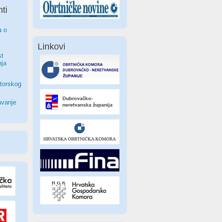
ti
a o
Linkovi
st
nja
torskog
avanje