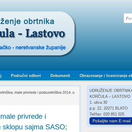
j
Područni odbori
Dokumenti
Obrazovanje i licenciranje o
UDRUŽENJE OBRTNIK
rtništva, male privrede i poduzetništva 2014. u
KORČULA – LASTOVO
1. ulica 30
p.p. 22, 20271 BLATO
Tel/fax: 020 851 025
male privrede i
Pošaljite nam E-mail
u sklopu sajma SASO;