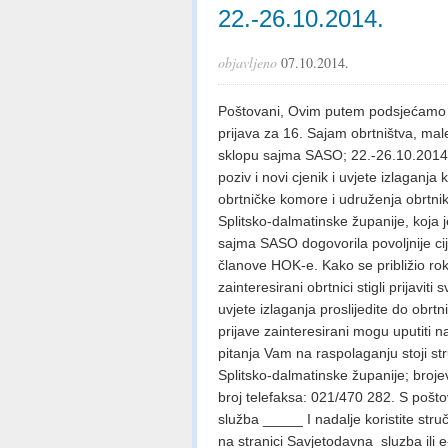
22.-26.10.2014.
objavljeno
07.10.2014.
Poštovani, Ovim putem podsjećamo da
prijava za 16. Sajam obrtništva, mal
sklopu sajma SASO; 22.-26.10.2014.
poziv i novi cjenik i uvjete izlaganj
obrtničke komore i udruženja obrtnik
Splitsko-dalmatinske županije, koja
sajma SASO dogovorila povoljnije cij
članove HOK-e. Kako se približio rok 
zainteresirani obrtnici stigli prijavit
uvjete izlaganja proslijedite do obrt
prijave zainteresirani mogu uputiti 
pitanja Vam na raspolaganju stoji s
Splitsko-dalmatinske županije; broje
broj telefaksa: 021/470 282. S poš
služba _____ I nadalje koristite st
na stranici Savjetodavna_sluzba
ili 