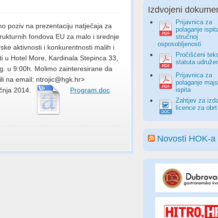
Izdvojeni dokumen
Prijavnica za
o poziv na prezentaciju natječaja za
polaganje ispit
trukturnih fondova EU za malo i srednje
stručnoj
osposobljenosti
e aktivnosti i konkurentnosti malih i
Pročišćeni tek
ti u Hotel More, Kardinala Stepinca 33,
statuta udruže
.g. u 9:00h. Molimo zainteresirane da
Prijavnica za
ili na email:
ntrojic@hgk.hr>
polaganje majs
ečnja 2014.
Program.doc
ispita
Zahtjev za izd
licence za obrt
Novosti HOK-a