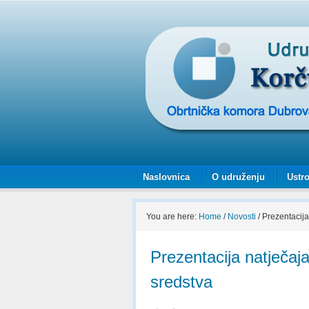
Naslovnica
O udruženju
Ustro
You are here:
Home
/
Novosti
/
Prezentacija
Prezentacija natječaj
sredstva