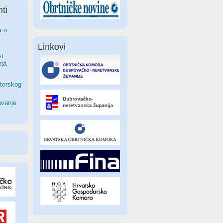
ti
a o
Linkovi
st
nja
torskog
avanje