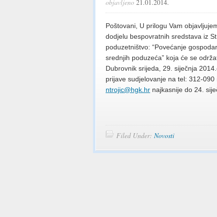
objavljeno
21.01.2014.
Poštovani, U prilogu Vam objavljujem
dodjelu bespovratnih sredstava iz S
poduzetništvo: “Povećanje gospodarsk
srednjih poduzeća” koja će se održa
Dubrovnik srijeda, 29. siječnja 2014
prijave sudjelovanje na
tel: 312-090 
ntrojic@hgk.hr
najkasnije do 24. sij
Filed Under:
Novosti