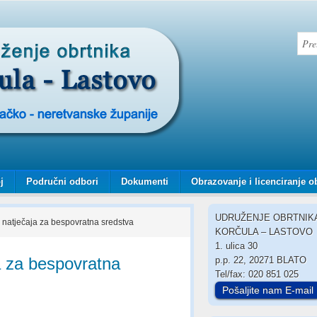
j
Područni odbori
Dokumenti
Obrazovanje i licenciranje o
UDRUŽENJE OBRTNIK
 natječaja za bespovratna sredstva
KORČULA – LASTOVO
1. ulica 30
a za bespovratna
p.p. 22, 20271 BLATO
Tel/fax: 020 851 025
Pošaljite nam E-mail