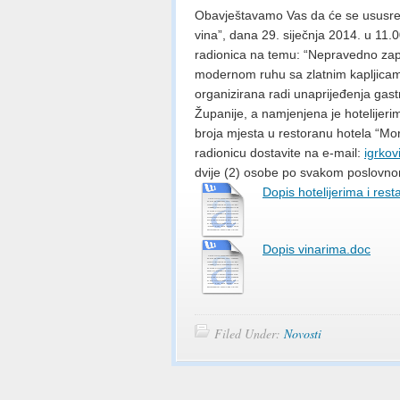
Obavještavamo Vas da će se ususret
vina”, dana 29. siječnja 2014. u 11.
radionica na temu: “Nepravedno zap
modernom ruhu sa zlatnim kapljicam
organizirana radi unaprijeđenja gas
Županije, a namjenjena je hotelijer
broja mjesta u restoranu hotela “Mo
radionicu dostavite na e-mail:
igrko
dvije (2) osobe po svakom poslovno
Dopis hotelijerima i res
Dopis vinarima.doc
Filed Under:
Novosti