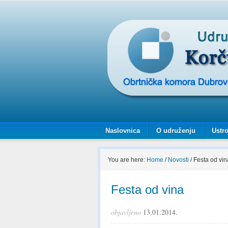
Naslovnica
O udruženju
Ustro
You are here:
Home
/
Novosti
/
Festa od vin
Festa od vina
objavljeno
13.01.2014.