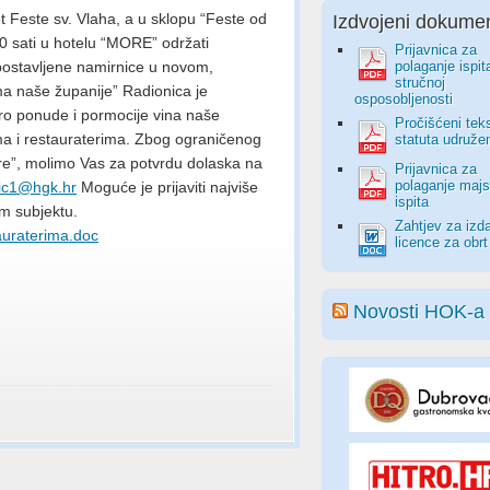
 Feste sv. Vlaha, a u sklopu “Feste od
Izdvojeni dokumen
00 sati u hotelu “MORE” održati
Prijavnica za
ostavljene namirnice u novom,
polaganje ispit
stručnoj
a naše županije” Radionica je
osposobljenosti
tro ponude i pormocije vina naše
Pročišćeni tek
ima i restauraterima. Zbog ograničenog
statuta udruže
re”, molimo Vas za potvrdu dolaska na
Prijavnica za
polaganje majs
vic1@hgk.hr
Moguće je prijaviti najviše
ispita
m subjektu.
Zahtjev za izd
tauraterima.doc
licence za obrt
Novosti HOK-a