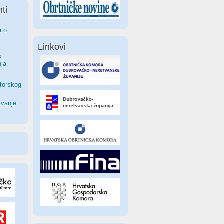
ti
a o
Linkovi
st
nja
torskog
avanje