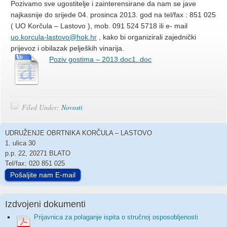
Pozivamo sve ugostitelje i zainterensirane da nam se jave
najkasnije do srijede 04. prosinca 2013. god na tel/fax : 851 025
( UO Korčula – Lastovo ), mob. 091 524 5718 ili e- mail
uo.korcula-lastovo@hok.hr
, kako bi organizirali zajednički
prijevoz i obilazak peljeških vinarija.
Poziv gostima – 2013.doc1..doc
Filed Under:
Novosti
UDRUŽENJE OBRTNIKA KORČULA – LASTOVO
1. ulica 30
p.p. 22, 20271 BLATO
Tel/fax: 020 851 025
Pošaljite nam E-mail
Izdvojeni dokumenti
Prijavnica za polaganje ispita o stručnoj osposobljenosti