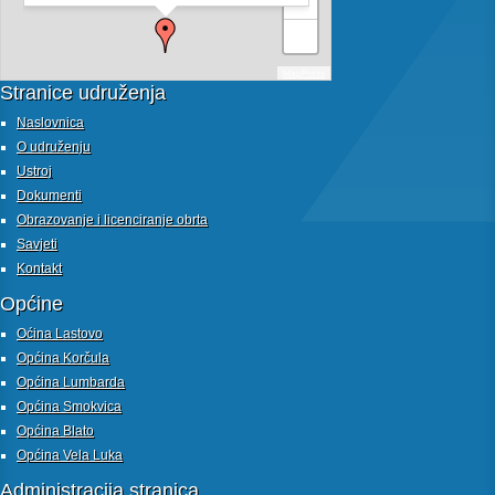
+
−
MapPress
Stranice udruženja
Naslovnica
O udruženju
Ustroj
Dokumenti
Obrazovanje i licenciranje obrta
Savjeti
Kontakt
Općine
Oćina Lastovo
Općina Korčula
Općina Lumbarda
Općina Smokvica
Općina Blato
Općina Vela Luka
Administracija stranica