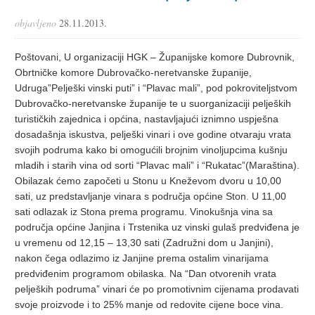
objavljeno
28.11.2013.
Poštovani, U organizaciji HGK – Županijske komore Dubrovnik,
Obrtničke komore Dubrovačko-neretvanske županije,
Udruga”Pelješki vinski puti” i “Plavac mali”, pod pokroviteljstvom
Dubrovačko-neretvanske županije te u suorganizaciji peljeških
turističkih zajednica i općina, nastavljajući iznimno uspješna
dosadašnja iskustva, pelješki vinari i ove godine otvaraju vrata
svojih podruma kako bi omogućili brojnim vinoljupcima kušnju
mladih i starih vina od sorti “Plavac mali” i “Rukatac”(Maraština).
Obilazak ćemo započeti u Stonu u Kneževom dvoru u 10,00
sati, uz predstavljanje vinara s područja općine Ston. U 11,00
sati odlazak iz Stona prema programu. Vinokušnja vina sa
područja općine Janjina i Trstenika uz vinski gulaš predviđena je
u vremenu od 12,15 – 13,30 sati (Zadružni dom u Janjini),
nakon čega odlazimo iz Janjine prema ostalim vinarijama
predviđenim programom obilaska. Na “Dan otvorenih vrata
peljeških podruma” vinari će po promotivnim cijenama prodavati
svoje proizvode i to 25% manje od redovite cijene boce vina.