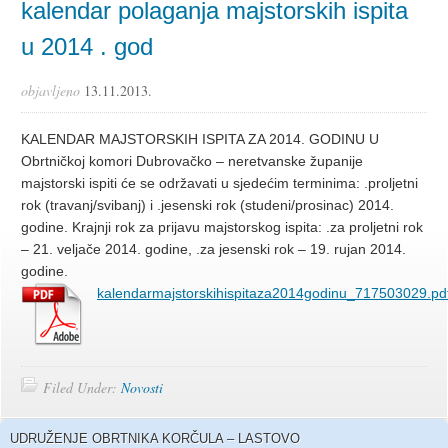
kalendar polaganja majstorskih ispita
u 2014 . god
objavljeno
13.11.2013.
KALENDAR MAJSTORSKIH ISPITA ZA 2014. GODINU U
Obrtničkoj komori Dubrovačko – neretvanske županije
majstorski ispiti će se održavati u sjedećim terminima: .proljetni
rok (travanj/svibanj) i .jesenski rok (studeni/prosinac) 2014.
godine. Krajnji rok za prijavu majstorskog ispita: .za proljetni rok
– 21. veljače 2014. godine, .za jesenski rok – 19. rujan 2014.
godine.
kalendarmajstorskihispitaza2014godinu_717503029.pd
Filed Under:
Novosti
UDRUŽENJE OBRTNIKA KORČULA – LASTOVO