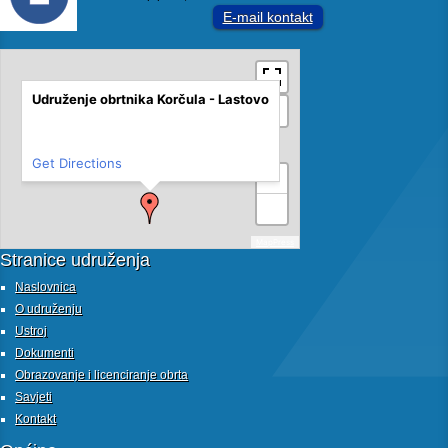
E-mail kontakt
Udruženje obrtnika Korčula - Lastovo
Get Directions
+
−
MapPress
Stranice udruženja
Naslovnica
O udruženju
Ustroj
Dokumenti
Obrazovanje i licenciranje obrta
Savjeti
Kontakt