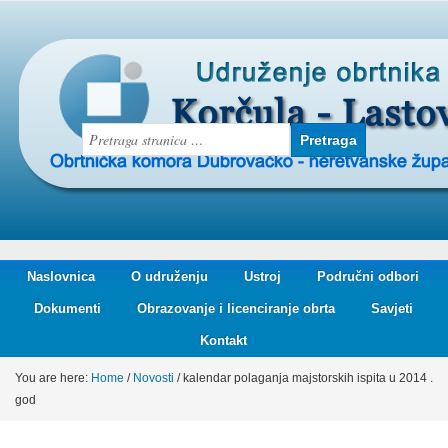
Naslovnica
O udruženju
Ustroj
Područni odbori
Dokumenti
Obrazovanje i licenciranje obrta
Savjeti
Kontakt
You are here:
Home
/
Novosti
/
kalendar polaganja majstorskih ispita u 2014 .
god