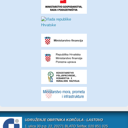
UDRUŽENJE OBRTNIKA KORČULA - LASTOVO
1. ulica 30 p.p. 22, 20271 BLATO Tel/fax: 020 851 025