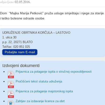
objavljeno
02.05.2016.
Dom “Majka Marija Petković” pruža usluge smještaja i njege za starije
i teško bolesne odrasle osobe.
UDRUŽENJE OBRTNIKA KORČULA – LASTOVO
1. ulica 30
p.p. 22, 20271 BLATO
Tel/fax: 020 851 025
Pošaljite nam E-mail
Izdvojeni dokumenti
Prijavnica za polaganje ispita o stručnoj osposobljenosti
Pročišćeni tekst statuta udruženja
Prijavnica za polaganje majstorskog ispita
Zahtjev za izdavanje licence za obrt