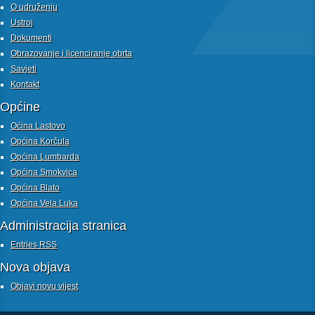
O udruženju
Ustroj
Dokumenti
Obrazovanje i licenciranje obrta
Savjeti
Kontakt
Općine
Oćina Lastovo
Općina Korčula
Općina Lumbarda
Općina Smokvica
Općina Blato
Općina Vela Luka
Administracija stranica
Entries
RSS
Nova objava
Objavi novu vijest