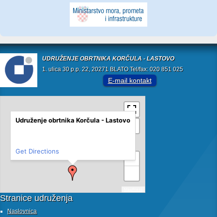
UDRUŽENJE OBRTNIKA KORČULA - LASTOVO
1. ulica 30 p.p. 22, 20271 BLATO Tel/fax: 020 851 025
E-mail kontakt
Udruženje obrtnika Korčula - Lastovo
Get Directions
+
−
MapPress
Stranice udruženja
Naslovnica