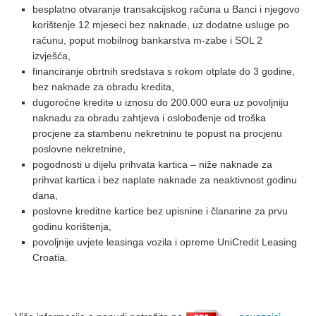
besplatno otvaranje transakcijskog računa u Banci i njegovo
korištenje 12 mjeseci bez naknade, uz dodatne usluge po
računu, poput mobilnog bankarstva m-zabe i SOL 2
izvješća,
financiranje obrtnih sredstava s rokom otplate do 3 godine,
bez naknade za obradu kredita,
dugoročne kredite u iznosu do 200.000 eura uz povoljniju
naknadu za obradu zahtjeva i oslobođenje od troška
procjene za stambenu nekretninu te popust na procjenu
poslovne nekretnine,
pogodnosti u dijelu prihvata kartica – niže naknade za
prihvat kartica i bez naplate naknade za neaktivnost godinu
dana,
poslovne kreditne kartice bez upisnine i članarine za prvu
godinu korištenja,
povoljnije uvjete leasinga vozila i opreme UniCredit Leasing
Croatia.