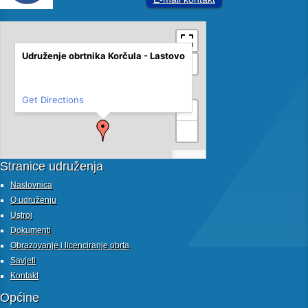
Udruženje obrtnika Korčula - Lastovo
Get Directions
+
−
MapPress
Stranice udruženja
Naslovnica
O udruženju
Ustroj
Dokumenti
Obrazovanje i licenciranje obrta
Savjeti
Kontakt
Općine