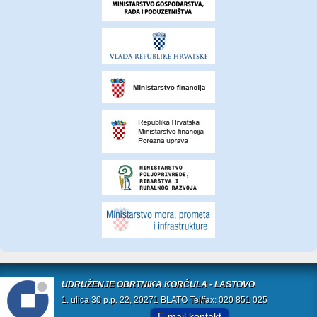
UDRUŽENJE OBRTNIKA KORČULA - LASTOVO
1. ulica 30 p.p. 22, 20271 BLATO Tel/fax: 020 851 025
E-mail kontakt