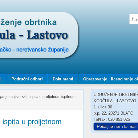
j
Područni odbori
Dokumenti
Obrazovanje i licenciranje o
UDRUŽENJE OBRTNIK
anje majstorskih ispita u proljetnom ispitnom
KORČULA – LASTOVO
1. ulica 30
p.p. 22, 20271 BLATO
Tel/fax: 020 851 025
 ispita u proljetnom
Pošaljite nam E-mail