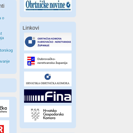
ti
a o
Linkovi
st
nja
torskog
avanje