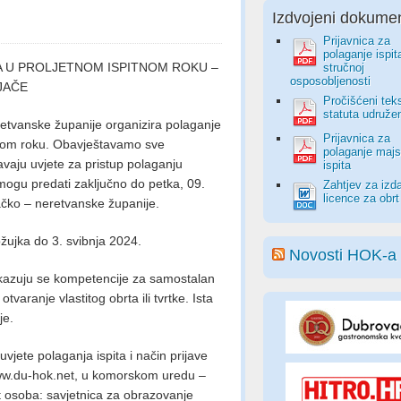
Izdvojeni dokumen
Prijavnica za
polaganje ispit
A U PROLJETNOM ISPITNOM ROKU –
stručnoj
osposobljenosti
LJAČE
Pročišćeni tek
statuta udruže
tvanske županije organizira polaganje
Prijavnica za
itnom roku. Obavještavamo sve
polaganje majs
avaju uvjete za pristup polaganju
ispita
 mogu predati zaključno do petka, 09.
Zahtjev za izd
licence za obrt
čko – neretvanske županije.
ožujka do 3. svibnja 2024.
Novosti HOK-a
azuju se kompetencije za samostalan
otvaranje vlastitog obrta ili tvrtke. Ista
je.
uvjete polaganja ispita i način prijave
ww.du-hok.net, u komorskom uredu –
t osoba: savjetnica za obrazovanje