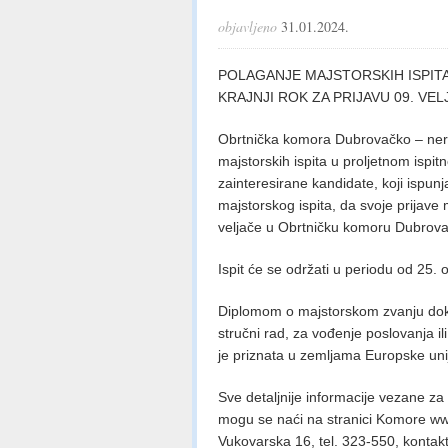
objavljeno
31.01.2024.
POLAGANJE MAJSTORSKIH ISPIT
KRAJNJI ROK ZA PRIJAVU 09. VE
Obrtnička komora Dubrovačko – nere
majstorskih ispita u proljetnom isp
zainteresirane kandidate, koji ispunj
majstorskog ispita, da svoje prijave
veljače u Obrtničku komoru Dubrova
Ispit će se održati u periodu od 25. 
Diplomom o majstorskom zvanju dok
stručni rad, za vođenje poslovanja ili 
je priznata u zemljama Europske uni
Sve detaljnije informacije vezane za 
mogu se naći na stranici Komore w
Vukovarska 16, tel. 323-550, kontak