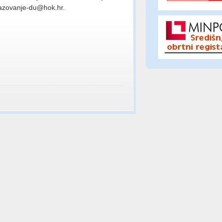
razovanje-du@hok.hr.