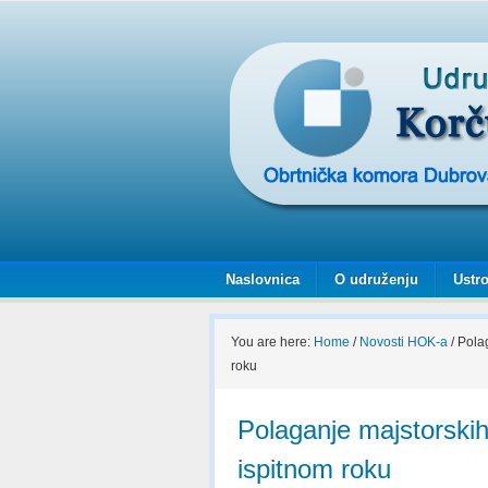
Naslovnica
O udruženju
Ustro
You are here:
Home
/
Novosti HOK-a
/
Polag
roku
Polaganje majstorskih
ispitnom roku