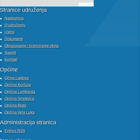
MapPress
Stranice udruženja
Naslovnica
O udruženju
Ustroj
Dokumenti
Obrazovanje i licenciranje obrta
Savjeti
Kontakt
Općine
Oćina Lastovo
Općina Korčula
Općina Lumbarda
Općina Smokvica
Općina Blato
Općina Vela Luka
Administracija stranica
Entries
RSS