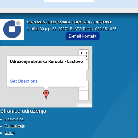
UDRUŽENJE OBRTNIKA KORČULA - LASTOVO
1. ulica 30 p.p. 22, 20271 BLATO Tel/fax: 020 851 025
E-mail kontakt
Udruženje obrtnika Korčula - Lastovo
Get Directions
+
−
MapPress
Stranice udruženja
Naslovnica
O udruženju
Ustroj