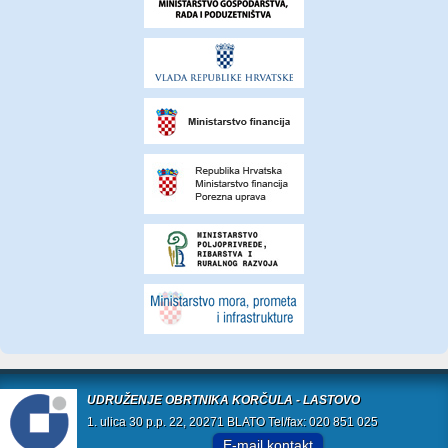
UDRUŽENJE OBRTNIKA KORČULA - LASTOVO
1. ulica 30 p.p. 22, 20271 BLATO Tel/fax: 020 851 025
E-mail kontakt