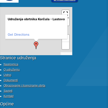
Udruženje obrtnika Korčula - Lastovo
Get Directions
+
−
MapPress
Stranice udruženja
Naslovnica
O udruženju
Ustroj
Dokumenti
Obrazovanje i licenciranje obrta
Savjeti
Kontakt
Općine