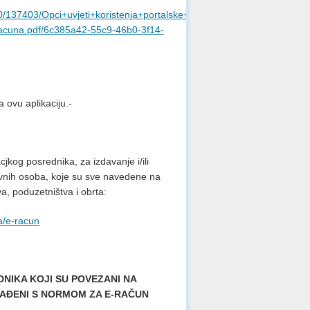
/137403/Opci+uvjeti+koristenja+portalske+aplikacije+e-
acuna.pdf/6c385a42-55c9-46b0-3f14-
a ovu aplikaciju.-
cjkog posrednika, za izdavanje i/ili
vnih osoba, koje su sve navedene na
a, poduzetništva i obrta:
a/e-racun
NIKA KOJI SU POVEZANI NA
AĐENI S NORMOM ZA E-RAČUN