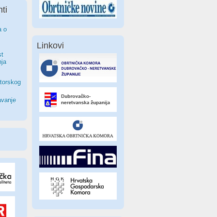
ti
a o
Linkovi
st
nja
torskog
avanje