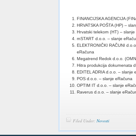
FINANCIJSKA AGENCIJA (FINA)
HRVATSKA POŠTA (HP) – slanj
Hrvatski telekom (HT) – slanj
mSTART d.o.o. – slanje eRač
ELEKTRONIČKI RAČUNI d.o.o. (
eRačuna
Megatrend Redok d.o.o. (OMN
Hitra produkcija dokumenata d
EDITEL ADRIA d.o.o. – slanje
POS d.o.o. – slanje eRačuna
OPTIM IT d.o.o. – slanje eRa
Raverus d.o.o. – slanje eRaču
Filed Under:
Novosti