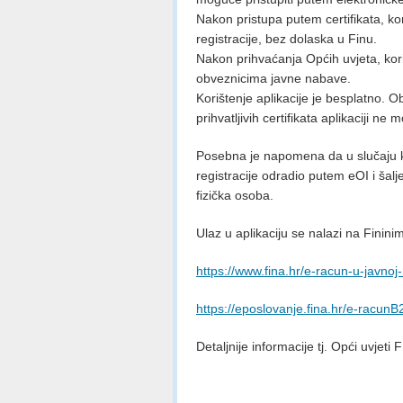
Nakon pristupa putem certifikata, ko
registracije, bez dolaska u Finu.
Nakon prihvaćanja Općih uvjeta, kor
obveznicima javne nabave.
Korištenje aplikacije je besplatno. 
prihvatljivih certifikata aplikaciji ne 
Posebna je napomena da u slučaju kor
registracije odradio putem eOI i šal
fizička osoba.
Ulaz u aplikaciju se nalazi na Finin
https://www.fina.hr/e-racun-u-javnoj
https://eposlovanje.fina.hr/e-racunB2
Detaljnije informacije tj. Opći uvjet