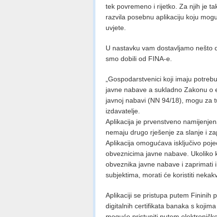
tek povremeno i rijetko. Za njih je 
razvila posebnu aplikaciju koju mogu
uvjete.
U nastavku vam dostavljamo nešto deta
smo dobili od FINA-e.
„Gospodarstvenici koji imaju potreb
javne nabave a sukladno Zakonu o e
javnoj nabavi (NN 94/18), mogu za tu 
izdavatelje.
Aplikacija je prvenstveno namijenje
nemaju drugo rješenje za slanje i z
Aplikacija omogućava isključivo poj
obveznicima javne nabave. Ukoliko ko
obveznika javne nabave i zaprimati 
subjektima, morati će koristiti neka
Aplikaciji se pristupa putem Fininih po
digitalnih certifikata banaka s kojim
moguće pristupiti putem elektroničk