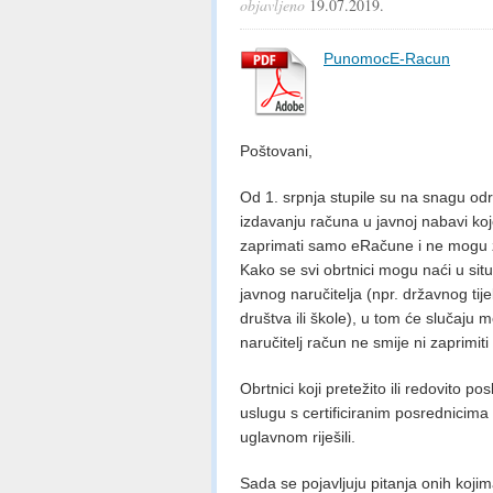
objavljeno
19.07.2019.
PunomocE-Racun
Poštovani,
Od 1. srpnja stupile su na snagu o
izdavanju računa u javnoj nabavi ko
zaprimati samo eRačune i ne mogu z
Kako se svi obrtnici mogu naći u sit
javnog naručitelja (npr. državnog tij
društva ili škole), u tom će slučaju 
naručitelj račun ne smije ni zaprimiti a 
Obrtnici koji pretežito ili redovito po
uslugu s certificiranim posrednicima
uglavnom riješili.
Sada se pojavljuju pitanja onih koj