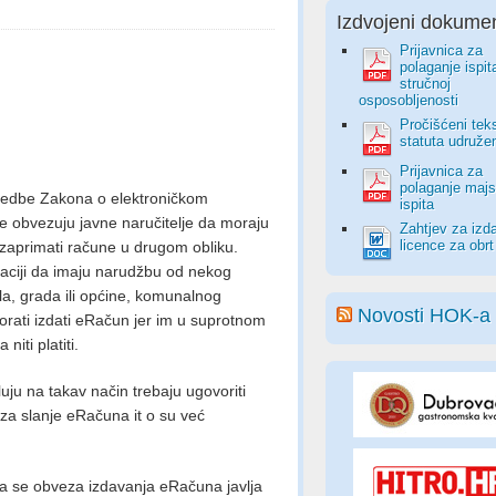
Izdvojeni dokumen
Prijavnica za
polaganje ispit
stručnoj
osposobljenosti
Pročišćeni tek
statuta udruže
Prijavnica za
polaganje majs
dredbe Zakona o elektroničkom
ispita
je obvezuju javne naručitelje da moraju
Zahtjev za izd
licence za obrt
aprimati račune u drugom obliku.
uaciji da imaju narudžbu od nekog
ela, grada ili općine, komunalnog
Novosti HOK-a
morati izdati eRačun jer im u suprotnom
niti platiti.
sluju na takav način trebaju ugovoriti
 za slanje eRačuna it o su već
ima se obveza izdavanja eRačuna javlja