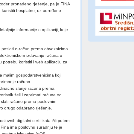
također pronađeno rješenje, pa je FINA
 koristiti besplatno, uz određene
ljnije informacije o aplikaciji, koje
u poslati e-račun prema obveznicima
lektroničkom izdavanju računa u
potrebu koristiti i web aplikaciju za
na malim gospodarstvenicima koji
aprimanje računa.
edinačno slanje računa prema
risnik želi i zaprimati račune od
i slati račune prema poslovnim
kvo drugo odabrano rješenje.
slovnih digitalni certifikata i/ili putem
a Fina ima poslovnu suradnju te je
e osobne iskaznice (eOI).