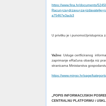
https://www.fina.hr/documents/52450
Racun+za+drzavu+za+izdavatelje+r
a75467e3acb3
U privitku je i punomoć/pristupnica z
Važno
: Usluge certficiranog informa
zaprimanje eRačuna obavlja niz pra
stranicama Ministarstva gospodarstv
https://www.mingo.hr/page/kategorij
„POPIS INFORMACIJSKIH POSRED
CENTRALNU PLATFORMU i USKL