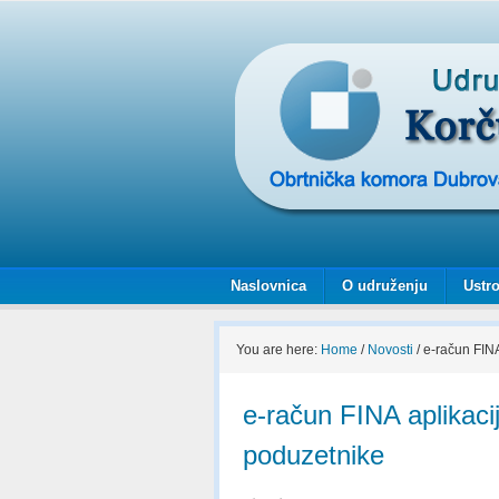
Naslovnica
O udruženju
Ustro
You are here:
Home
/
Novosti
/
e-račun FINA
e-račun FINA aplikaci
poduzetnike