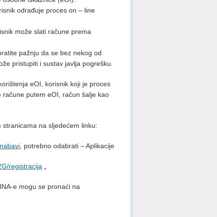
risnik odrađuje proces on – line
isnik može slati račune prema
Obratite pažnju da se bez nekog od
može pristupiti i sustav javlja pogrešku.
ištenja eOI, korisnik koji je proces
je račune putem eOI, račun šalje kao
im stranicama na sljedećem linku:
-nabavi
, potrebno odabrati – Aplikacije
G/registracija
„
i FINA-e mogu se pronaći na